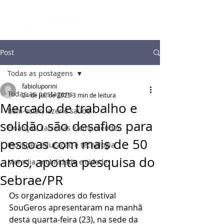
Post
Todas as postagens
fabioluporini
Todas as postagens
24 de jul. de 2025
3 min de leitura
Mercado de trabalho e
Bem-estar, lazer e saúde
solidão são desafios para
Finanças, carreiras e empreender
pessoas com mais de 50
Inovação, educação e tecnologia
anos, aponta pesquisa do
Moradia, mobilidade e cidade
Sebrae/PR
Os organizadores do festival 
SouGeros apresentaram na manhã 
desta quarta-feira (23), na sede da 