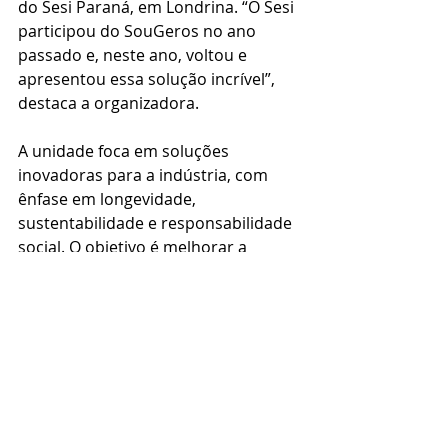
do Sesi Paraná, em Londrina. “O Sesi 
participou do SouGeros no ano 
passado e, neste ano, voltou e 
apresentou essa solução incrível”, 
destaca a organizadora. 
A unidade foca em soluções 
inovadoras para a indústria, com 
ênfase em longevidade, 
sustentabilidade e responsabilidade 
social. O objetivo é melhorar a 
saúde, aprimorar tecnologias e 
adaptar estruturas econômicas para 
que a população idosa possa 
participar mais ativamente do 
mercado de trabalho, além de 
promover a sustentabilidade nas 
indústrias.