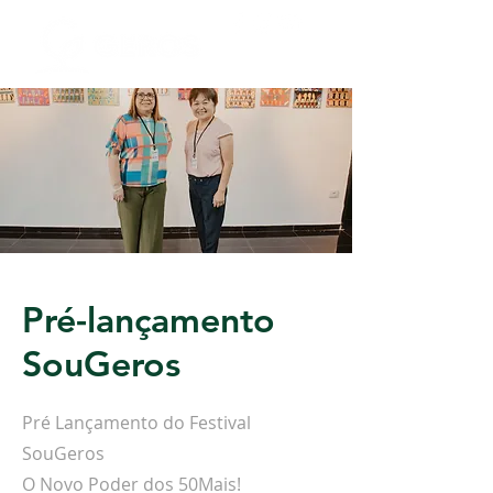
Pré-lançamento
SouGeros
Pré Lançamento do Festival
SouGeros
O Novo Poder dos 50Mais!