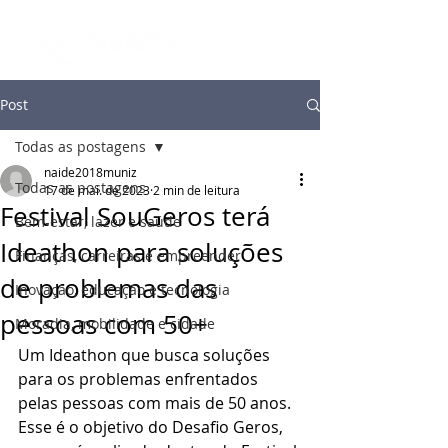
Post
Todas as postagens
naide2018muniz
Todas as postagens
17 de mai. de 2023
2 min de leitura
Festival SouGeros terá
Bem-estar, lazer e saúde
Ideathon para soluções
Finanças, carreiras e empreender
de problemas das
Inovação, educação e tecnologia
pessoas com 50+
Moradia, mobilidade e cidade
Um Ideathon que busca soluções 
para os problemas enfrentados 
pelas pessoas com mais de 50 anos. 
Esse é o objetivo do Desafio Geros, 