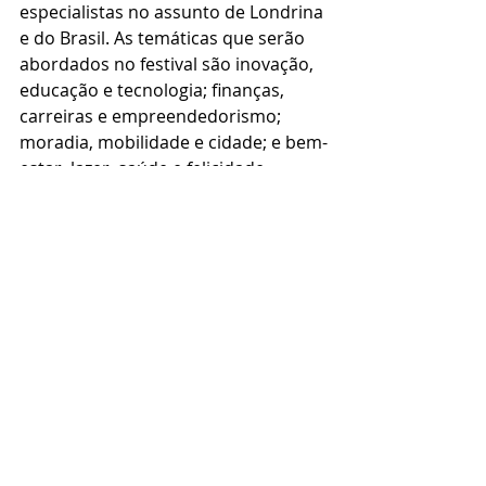
especialistas no assunto de Londrina 
e do Brasil. As temáticas que serão 
abordados no festival são inovação, 
educação e tecnologia; finanças, 
carreiras e empreendedorismo; 
moradia, mobilidade e cidade; e bem-
estar, lazer, saúde e felicidade.
festival
sougeros
longevidade
hackathon
desafio
Bem-estar, lazer e saúde
Finanças, carreiras e empreender
Inovação, educação e tecnologia
Posts recentes
Ver tudo